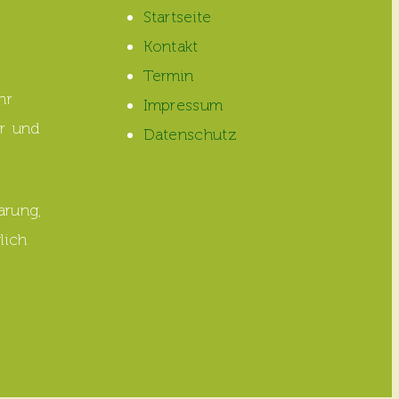
Startseite
Kontakt
Termin
hr
Impressum
r und
Datenschutz
arung,
lich