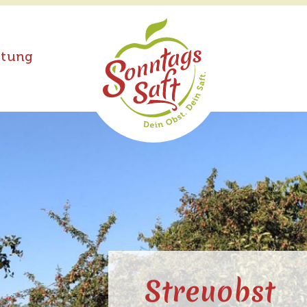
ftung
Streuobst